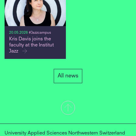
20.05.2026
#Jazzcampus
Kris Davis joins the
faculty at the Institut
Jazz
All news
University Applied Sciences Northwestern Switzerland