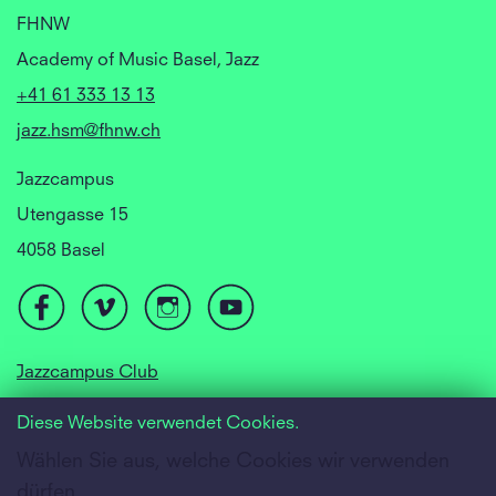
FHNW
Academy of Music Basel, Jazz
+41 61 333 13 13
jazz.hsm@fhnw.ch
Jazzcampus
Utengasse 15
4058 Basel
Jazzcampus Club
Focusyear Basel
Diese Website verwendet Cookies.
Jugendjazzorchester
Wählen Sie aus, welche Cookies wir verwenden
dürfen.
Accessibility