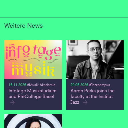
Weitere News
16.11.2026
#Musik-Akademie
20.05.2026
#Jazzcampus
Infotage Musikstudium
Aaron Parks joins the
und PreCollege Basel
faculty at the Institut
Jazz