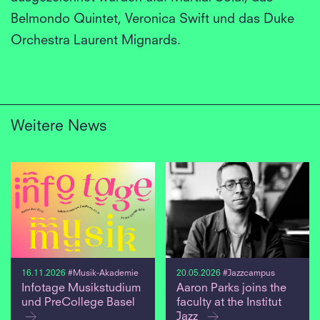
Belmondo Quintet, Veronica Swift und das Duke
Orchestra Laurent Mignards.
Weitere News
16.11.2026
#Musik-Akademie
20.05.2026
#Jazzcampus
Infotage Musikstudium
Aaron Parks joins the
und PreCollege Basel
faculty at the Institut
Jazz