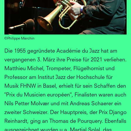
©Philippe Marchin
Die 1955 gegründete Académie du Jazz hat am
vergangenen 3. März ihre Preise für 2021 verliehen.
Matthieu Michel, Trompeter, Flügelhornist und
Professor am Institut Jazz der Hochschule für
Musik FHNW in Basel, erhielt für sein Schaffen den
"Prix du Musicien européen", Finalisten waren auch
Nils Petter Molvær und mit Andreas Schaerer ein
zweiter Schweizer. Der Hauptpreis, der Prix Django
Reinhardt, ging an Thomas de Pourquery. Ebenfalls
ausgezeichnet wurden u.a. Martial Solal, das