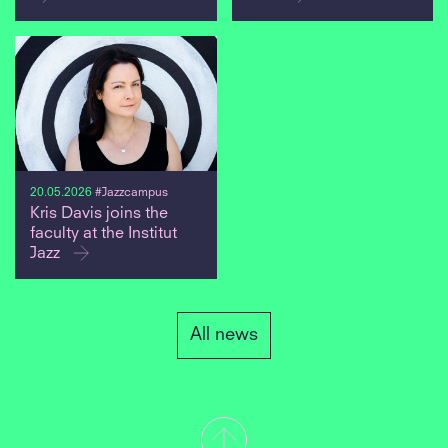
20.05.2026
#Jazzcampus
Kris Davis joins the
faculty at the Institut
Jazz
All news