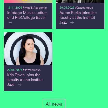
16.11.2026
#Musik-Akademie
20.05.2026
#Jazzcampus
Infotage Musikstudium
Aaron Parks joins the
und PreCollege Basel
faculty at the Institut
Jazz
20.05.2026
#Jazzcampus
Kris Davis joins the
faculty at the Institut
Jazz
All news