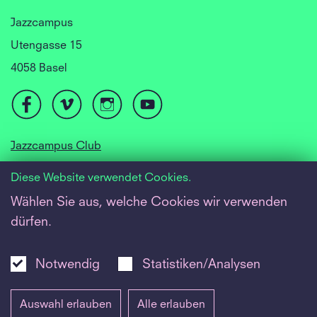
Jazzcampus
Utengasse 15
4058 Basel
Jazzcampus Club
Focusyear Basel
Diese Website verwendet Cookies.
Jugendjazzorchester
Wählen Sie aus, welche Cookies wir verwenden
dürfen.
Barrierefreiheit
Newsletter
Notwendig
Statistiken/Analysen
Inside
Auswahl erlauben
Alle erlauben