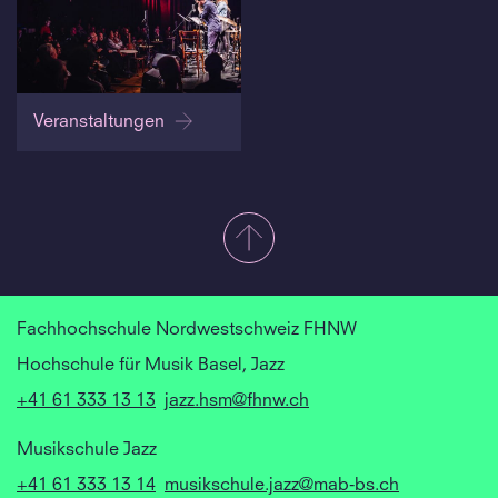
Veranstaltungen
Fachhochschule Nordwestschweiz FHNW
Hochschule für Musik Basel, Jazz
+41 61 333 13 13
jazz.hsm@fhnw.ch
Musikschule Jazz
+41 61 333 13 14
musikschule.jazz@mab-bs.ch