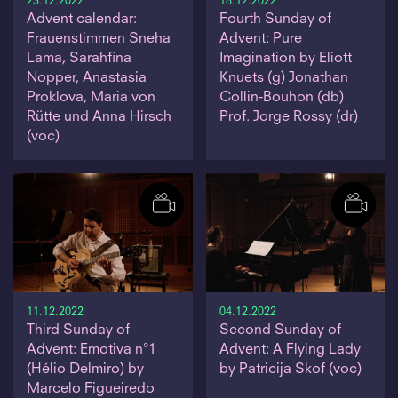
23.12.2022
18.12.2022
Advent calendar:
Fourth Sunday of
Frauenstimmen Sneha
Advent: Pure
Lama, Sarahfina
Imagination by Eliott
Nopper, Anastasia
Knuets (g) Jonathan
Proklova, Maria von
Collin-Bouhon (db)
Rütte und Anna Hirsch
Prof. Jorge Rossy (dr)
(voc)
11.12.2022
04.12.2022
Third Sunday of
Second Sunday of
Advent: Emotiva n°1
Advent: A Flying Lady
(Hélio Delmiro) by
by Patricija Skof (voc)
Marcelo Figueiredo