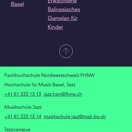
Erwachsene
Basel
Balinesisches
Gamelan für
Kinder
Fachhochschule Nordwestschweiz FHNW
Hochschule für Musik Basel, Jazz
+41 61 333 13 13
jazz.hsm@fhnw.ch
Musikschule Jazz
+41 61 333 13 14
musikschule.jazz@mab-bs.ch
Jazzcampus