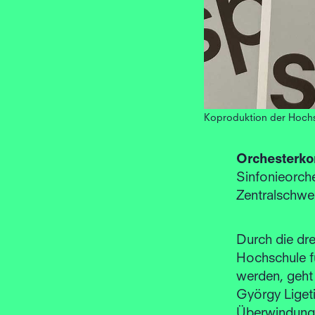
Koproduktion der Hochs
Orchesterko
Sinfonieorch
Zentralschw
Durch die dr
Hochschule f
werden, geht 
György Liget
Überwindung 