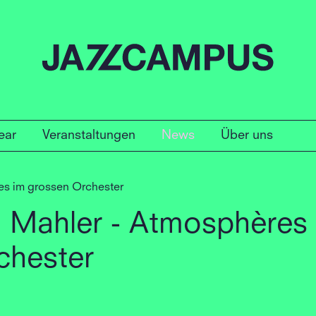
ear
Veranstaltungen
News
Über uns
es im grossen Orchester
, Mahler - Atmosphères
chester