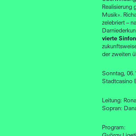
Realisierung
Musik». Ric
zelebriert –
Darniederkun
vierte Sinfon
zukunftsweise
der zweiten ü
Sonntag, 06.1
Stadtcasino 
Leitung: Ron
Sopran: Dan
Program:
György Liget