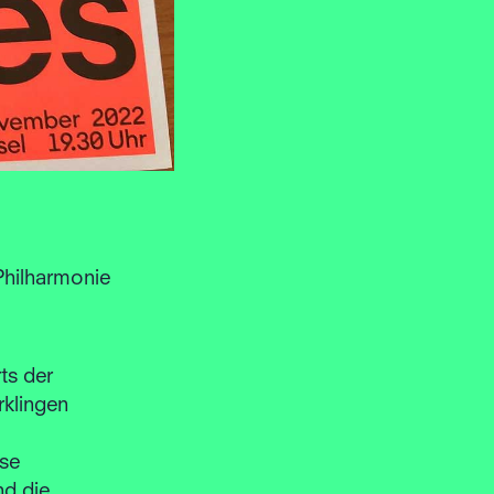
Philharmonie
ts der
klingen
ose
d die