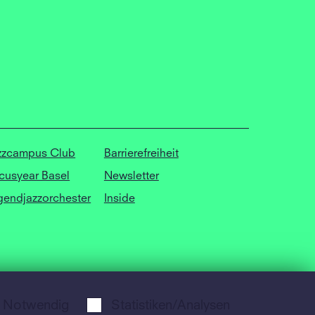
zzcampus Club
Barrierefreiheit
cusyear Basel
Newsletter
gendjazzorchester
Inside
Notwendig
Statistiken/Analysen