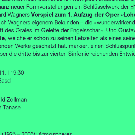
 ganz neuer Formvorstellungen ein Schlüsselwerk der 
hard Wagners
Vorspiel zum 1. Aufzug der Oper «Loh
 nach Wagners eigenem Bekunden – die «wunderwirken
ft des Grales im Geleite der Engelsschar». Und Gusta
ie
, welche er schon zu seinen Lebzeiten als eines sein
nden Werke geschätzt hat, markiert einen Schlusspunk
ber die dritte bis zur vierten Sinfonie reichenden Entwi
1. | 19:30
Basel
ald Zollman
a Tanase
i (1923 – 2006): Atmosphères