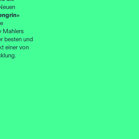
«Neuen
engrin»
de
v Mahlers
er besten und
t einer von
cklung.