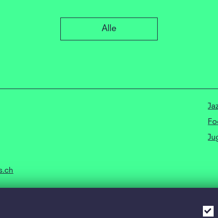
Alle
Ja
Fo
Ju
s.ch