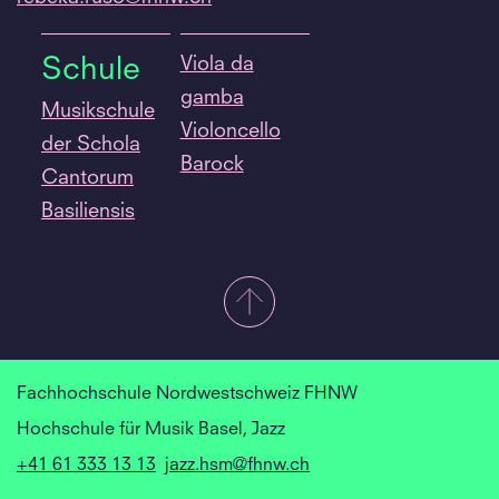
Viola da
Schule
gamba
Musikschule
Violoncello
der Schola
Barock
Cantorum
Basiliensis
Fachhochschule Nordwestschweiz FHNW
Hochschule für Musik Basel, Jazz
+41 61 333 13 13
jazz.hsm@fhnw.ch