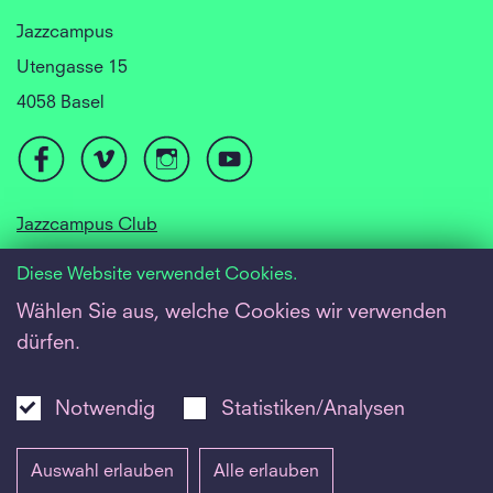
Jazzcampus
Utengasse 15
4058 Basel
Jazzcampus Club
Focusyear Basel
Diese Website verwendet Cookies.
Jugendjazzorchester
Wählen Sie aus, welche Cookies wir verwenden
dürfen.
Barrierefreiheit
Newsletter
Notwendig
Statistiken/Analysen
Inside
Auswahl erlauben
Alle erlauben
Impressum
|
Datenschutz