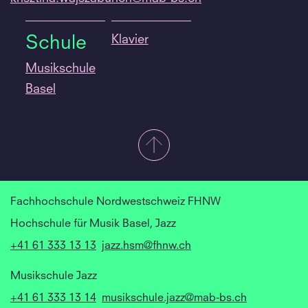
Klavier
Schule
Musikschule
Basel
Fachhochschule Nordwestschweiz FHNW
Hochschule für Musik Basel, Jazz
+41 61 333 13 13
jazz.hsm@fhnw.ch
Musikschule Jazz
+41 61 333 13 14
musikschule.jazz@mab-bs.ch