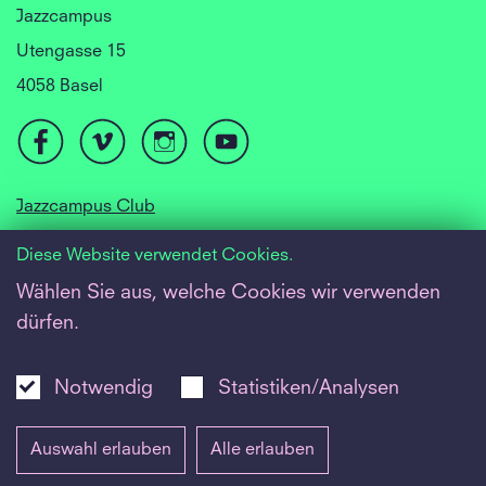
Jazzcampus
Utengasse 15
4058 Basel
Jazzcampus Club
Focusyear Basel
Diese Website verwendet Cookies.
Jugendjazzorchester
Wählen Sie aus, welche Cookies wir verwenden
dürfen.
Barrierefreiheit
Newsletter
Notwendig
Statistiken/Analysen
Inside
Auswahl erlauben
Alle erlauben
Impressum
|
Datenschutz