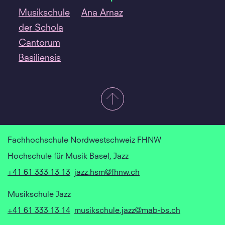
Musikschule
Ana Arnaz
der Schola
Cantorum
Basiliensis
Fachhochschule Nordwestschweiz FHNW
Hochschule für Musik Basel, Jazz
+41 61 333 13 13
jazz.hsm@fhnw.ch
Musikschule Jazz
+41 61 333 13 14
musikschule.jazz@mab-bs.ch