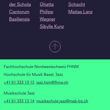
der Schola
Ghatta
Schacht
Cantorum
Philipp
Matías Lanz
Basiliensis
Wagner
Sibylle Kunz
Fachhochschule Nordwestschweiz FHNW
Hochschule für Musik Basel, Jazz
+41 61 333 13 13
jazz.hsm@fhnw.ch
Musikschule Jazz
+41 61 333 13 14
musikschule.jazz@mab-bs.ch