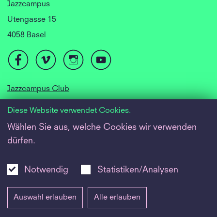
Jazzcampus
Utengasse 15
4058 Basel
Jazzcampus Club
Focusyear Basel
Diese Website verwendet Cookies.
Jugendjazzorchester
Wählen Sie aus, welche Cookies wir verwenden
dürfen.
Barrierefreiheit
Newsletter
Notwendig
Statistiken/Analysen
Inside
Auswahl erlauben
Alle erlauben
Impressum
|
Datenschutz