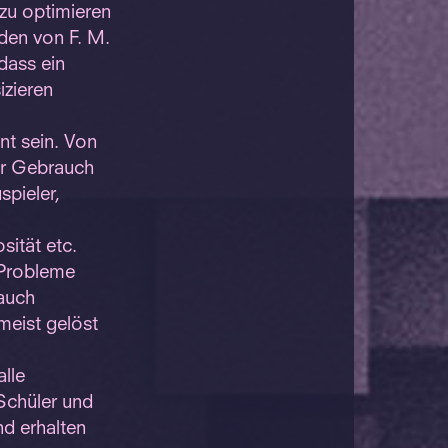
zu optimieren
 den von F. M.
dass ein
izieren
nt sein. Von
ver Gebrauch
spieler,
ität etc.
 Probleme
auch
meist gelöst
lle
 Schüler und
d erhalten