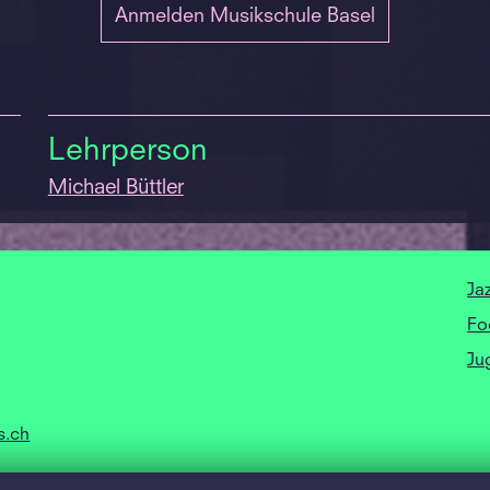
Anmelden Musikschule Basel
Lehrperson
Michael Büttler
Ja
Fo
Ju
s.ch