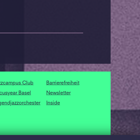
zzcampus Club
Barrierefreiheit
cusyear Basel
Newsletter
gendjazzorchester
Inside