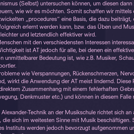
nismus (Selbst) untersuchen können, um diesen dann 
euern, wie wir es möchten. Somit schaffen wir mittels
wickelten „procedures” eine Basis, die dazu beiträgt, 
folgreich erlernt werden kann, bzw. das Üben und Mus
leichter und letztendlich effektiver wird.
enschen mit den verschiedensten Interessen interessa
chtigkeit ist AT jedoch für alle, bei denen ein effekti
n unmittelbarer Bedeutung ist, wie z.B. Musiker, Schau
ortler.
Probleme wie Verspannungen, Rückenschmerzen, Nervos
nd, wirkt die Anwendung der AT meist lindernd. Diese
n direktem Zusammenhang mit einem fehlerhaften Gebr
wegung, Denkmuster etc.) und können in diesem Falle 
lexander-Technik an der Musikschule richtet sich an a
n, die sich im weitesten Sinne mit Musik beschäftigen.
des Instituts werden jedoch bevorzugt aufgenommen un