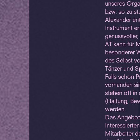
unseres Orga
bzw. so zu st
Alexander ent
Instrument er
genussvoller, 
AT kann für M
besonderer Wi
des Selbst vo
Tänzer und Sp
Falls schon 
vorhanden si
stehen oft i
(Haltung, Be
werden.
Das Angebot A
Interessierte
Mitarbeiter 