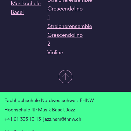
Streicherensemble
Musikschule
Crescendolino
Basel
1
Streicherensemble
Crescendolino
2
Violine
Fachhochschule Nordwestschweiz FHNW
Hochschule für Musik Basel, Jazz
+41 61 333 13 13
jazz.hsm@fhnw.ch