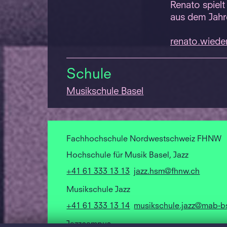
Renato spielt
aus dem Jahr
renato.
wiede
Schule
Musikschule Basel
Fachhochschule Nordwestschweiz FHNW
Hochschule für Musik Basel, Jazz
+41 61 333 13 13
jazz.hsm@fhnw.ch
Musikschule Jazz
+41 61 333 13 14
musikschule.jazz@mab-b
Jazzcampus