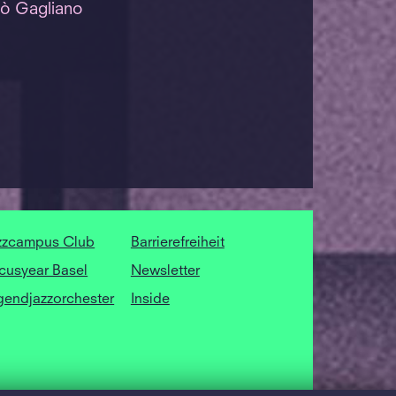
lò Gagliano
zzcampus Club
Barrierefreiheit
cusyear Basel
Newsletter
gendjazzorchester
Inside