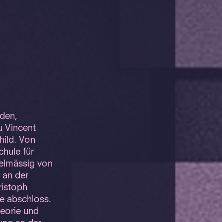
lden,
u Vincent
hild. Von
hule für
gelmässig von
 an der
ristoph
e abschloss.
heorie und