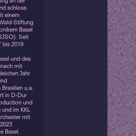
dung an der
und schloss
it einem
 Wald-Stiftung
onikern Basel
SJSO). Seit
7 bis 2019
basel und des
inach mit
leichen Jahr
und
 Brasilien u.a.
rt in D-Dur
troduction und
h und im KKL
rchester mit
 2023
e Basel.