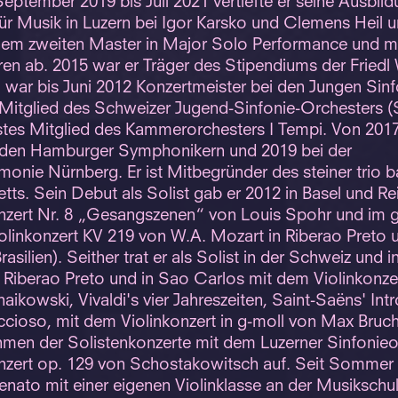
September 2019 bis Juli 2021 vertiefte er seine Ausbil
ür Musik in Luzern bei Igor Karsko und Clemens Heil 
inem zweiten Master in Major Solo Performance und m
ren ab. 2015 war er Träger des Stipendiums der Friedl
 war bis Juni 2012 Konzertmeister bei den Jungen Sinf
 Mitglied des Schweizer Jugend-Sinfonie-Orchesters (
estes Mitglied des Kammerorchesters I Tempi. Von 201
ei den Hamburger Symphonikern und 2019 bei der
monie Nürnberg. Er ist Mitbegründer des steiner trio 
tts. Sein Debut als Solist gab er 2012 in Basel und Re
nzert Nr. 8 „Gesangszenen“ von Louis Spohr und im g
olinkonzert KV 219 von W.A. Mozart in Riberao Preto 
asilien). Seither trat er als Solist in der Schweiz und in
 Riberao Preto und in Sao Carlos mit dem Violinkonze
haikowski, Vivaldi's vier Jahreszeiten, Saint-Saëns' In
cioso, mit dem Violinkonzert in g-moll von Max Bruc
hmen der Solistenkonzerte mit dem Luzerner Sinfonieo
nzert op. 129 von Schostakowitsch auf. Seit Sommer
Renato mit einer eigenen Violinklasse an der Musikschul