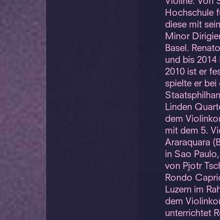
Violine. Von 
Hochschule f
diese mit se
Minor Dirigie
Basel. Renato
und bis 2014
2010 ist er f
spielte er b
Staatsphilhar
Linden Quarte
dem Violinko
mit dem 5. Vi
Araraquara (Br
in Sao Paulo,
von Pjotr Tsc
Rondo Capric
Luzern im Ra
dem Violinko
unterrichtet 