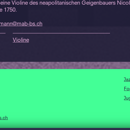
 eine Violine des neapolitanischen Geigenbauers Nico
e 1750.
mann@mab-bs.
ch
Violine
Ja
Fo
Ju
s.ch