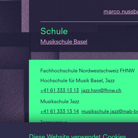
marco.
nussb
Schule
Musikschule Basel
Fachhochschule Nordwestschweiz FHNW
Hochschule für Musik Basel, Jazz
+41 61 333 13 13
jazz.hsm@fhnw.ch
Musikschule Jazz
+41 61 333 13 14
musikschule.jazz@mab-b
Jazzcampus
Utengasse 15
Diese Website verwendet Cookies.