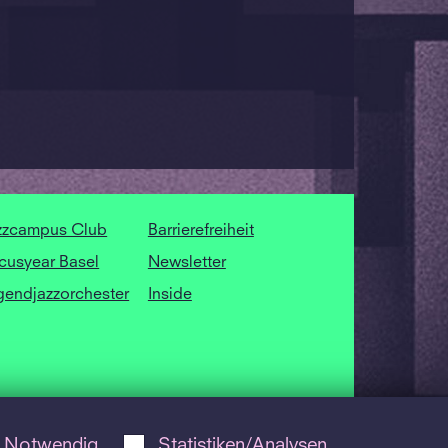
zzcampus Club
Barrierefreiheit
cusyear Basel
Newsletter
gendjazzorchester
Inside
Notwendig
Statistiken/Analysen