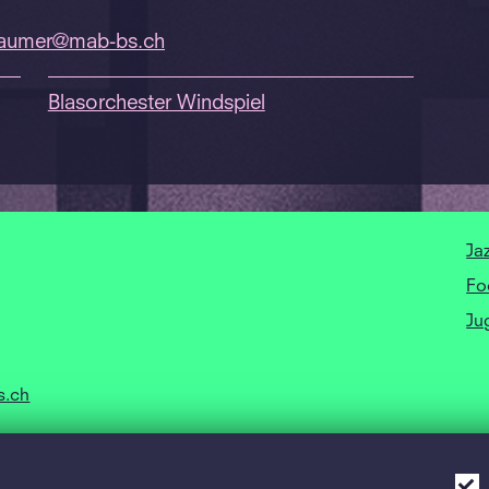
aumer@mab-bs.
ch
Blasorchester Windspiel
Ja
Fo
Ju
s.ch