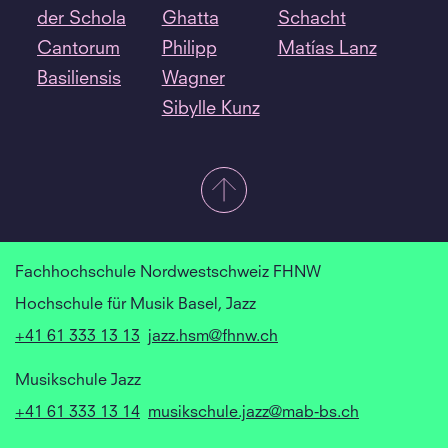
der Schola
Ghatta
Schacht
Cantorum
Philipp
Matías Lanz
Basiliensis
Wagner
Sibylle Kunz
Fachhochschule Nordwestschweiz FHNW
Hochschule für Musik Basel, Jazz
+41 61 333 13 13
jazz.hsm@fhnw.ch
Musikschule Jazz
+41 61 333 13 14
musikschule.jazz@mab-bs.ch