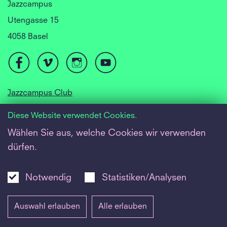
Jazzcampus
Utengasse 15
4058 Basel
Jazzcampus Club
Focusyear Basel
Diese Website verwendet Cookies.
Jugendjazzorchester
Wählen Sie aus, welche Cookies wir verwenden
dürfen.
Barrierefreiheit
Newsletter
Notwendig
Statistiken/Analysen
Inside
Auswahl erlauben
Alle erlauben
Impressum
|
Datenschutz