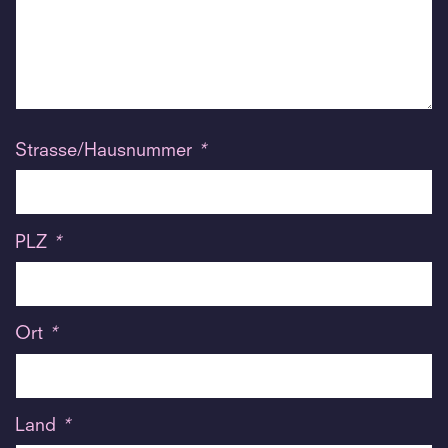
Strasse/Hausnummer
*
PLZ
*
Ort
*
Land
*