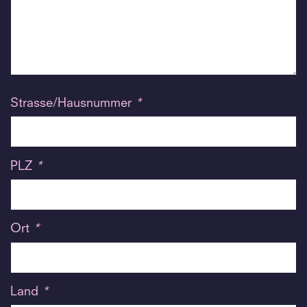
Strasse/Hausnummer
*
PLZ
*
Ort
*
Land
*