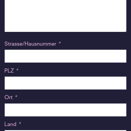
Strasse/Hausnummer
*
PLZ
*
Ort
*
Land
*