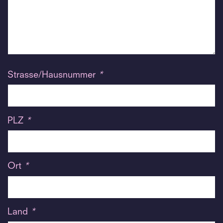
Strasse/Hausnummer
*
PLZ
*
Ort
*
Land
*