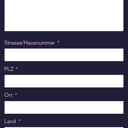
Strasse/Hausnummer
*
PLZ
*
Ort
*
Land
*